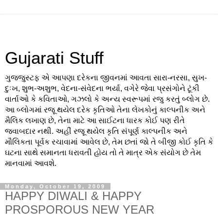
Gujarati Stuff
ગુજજુસ્ટફ એ આપણા દરેકના જીવનમાં આવતા સારા-નરસા, સુખ-
દુઃખ, શુભ-અશુભ, વેદના-સંવેદના ભર્યા, વગેરે જેવા પ્રસંગોને ટૂંકી
વાર્તાઓ કે કવિતાઓ, ગઝલો કે અન્ય સ્વરૂપમાં રજુ કરતું બ્લોગ છે.
આ બ્લોગમાં રજૂ થયેલ દરેક કૃતિઓ તેના લેખકોનું કાલ્પનીક અને
મૈલિક લખાણ છે, તેના માટે આ સાઈટના ધારક કોઈ પણ રીતે
જવાબદાર નથી. અહીં રજૂ થયેલ કૃતિ સંપૂર્ણ કાલ્પનીક અને
મૌલિકતા પૂર્વક રચાવામાં આવેલ છે, તેમ છતાં જો તે બીજી કોઈ કૃતિ કે
ઘટના સાથે સમાનતા ધરાવતી હોય તો તે માત્ર એક સંયોગ છે તેમ
માનવામાં આવશે.
Monday, October 19, 2009
HAPPY DIWALI & HAPPY
PROSPOROUS NEW YEAR