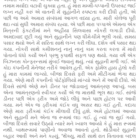
તમામ મર્યાદા વટાવી ચુક્યા હતા. હું મારા મમ્મી-પપ્પાની ઉપરવટ જઈ
લગ્ન નહીં કરું એ વાતની મેં સુહાનીને સ્પષ્ટતા કરી દીધી હતી, એ
પછી જ અમે અમારા સંબંધમાં આગળ વધ્યા હતા. મારી કોલેજ પૂરી
થઇ ત્યાં સુધી અમારા સંબંધ રહ્યા. એ પછી મારા પપ્પાએ એમના એક
મિત્રની ફેકટરીમાં મને અહીંયા સિલવાસા નોકરી લગાડી દીધો.
અમદાવાદ છૂટી ગયું અને સુહાનીને પણ ધીમે-ધીમે ભૂલી ગયો. સમય
પસાર થયો અને મેં સરિતા સાથે લગ્ન કરી લીધા. દશેક વર્ષ પસાર થઇ
ગયા. નોકરી સાથે કમીશનનું નાનું નાનું કામ કરતા કરતા મેં મારો
પોતાનો ધંધો કર્યો અને પ્રભુ કૃપાથી સફળ પણ થયો. ગયા વર્ષે એક
બિઝનસ કોન્ફરન્સમાં મુંબઈ જવાનું થયું. ત્યાં સુહાની મળી ગઈ. એ
કોઇ કંપનીની મેનેજર તરીકે આવેલ હતી. એક ફોર્મલ હાય હેલો કરી
હું મારા કામમાં લાગ્યો. બીજા દિવસે ફરી અમે મીટીંગમાં ભેગા થઇ
ગયા. એણે મારી કંપનીનો પોર્ટફોલિયો માંગ્યો અને મેં આપી દીધો. એ
દિવસે સાંજે એણે મને ડીનર પર જોડાવાનું આમંત્રણ આપ્યું. બસ
એના આમંત્રણનો સ્વીકાર કર્યો એ જ મારાથી ભૂલ થઇ ગઈ. સાંજે
ડીનર પછી એક ડ્રીંક અમે જોડે લીધું અને પાછા હોટલ પર આવી
ગયા. મને એક જ ડ્રીંકમાં કંઈક વધુ અસર થઇ ગઈ હતી. કદાચ
એણે મારા ડ્રીંકમાં કંઈક મીલાવી દીધું હશે. અમે હોટલમાં આવ્યા
અને સુહાની મને એના જ રૂમમાં લઇ ગઈ. હું ત્યાં જ સુઈ ગયો.
બીજા દિવસે સવારે ઉઠ્યો ત્યારે મને ખ્યાલ આવ્યો કે હું મારા રૂમમાં
નથી. બાથરૂમમાં પાણીનો અવાજ આવતો હતો. થોડીવારે સુહાની
બહાર આવી અને મને કહ્યું, “થેંક્યુ, મારી સાથે રાત વિતાવવા બદલ