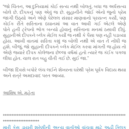
“જો ચિંતન, આ દુનિયામાં કોઈ સત્ય નથી બોલતું. બધા જ અર્ધસત્ય
બોલે છે. દીપકનું પણ એવું જ છે. સુહાનીને જોઈ એનો જુનો પ્રેમ
જાગી ઉઠ્યો અને એણે પેરેલલ સંસાર માણવાનો પ્રયત્ન કર્યો, પણ
કોઈક રીતે સરિતાના ધ્યાનમાં આ વાત આવી ગઈ એટલે એણે
પોતે હની ટ્રેપનો ભોગ બન્યો હોવાનું સરિતાના મનમાં ઠસાવી દીધું.
સુહાનીએ દીપકને બ્લેક મેઈલ કર્યો જ નથી કે પૈસા પણ નહીં પડાવ્યા
હોય. આખી વાતમાં સરિતા કશું જ બોલી નથી એ વાત તેં નોંધી જ
હશે. બીજું, જો સુહાની દીપકને બ્લેક મેઈલ કરવા માંગતી જ હોય તો
એણે જયારે
દીપક કોલેજના છેલ્લા વર્ષમાં હતો ત્યારે જ કંઈક પગલા
લીધા હોત. ચાલ રાત બહુ વીતી ગઈ છે. સુઈ જા."
બીજા દિવસે બપોરે લંચ લઈને શેખરના ઘરેથી પ્રેમ પૂર્વક વિદાય થયા
અને રાત્રે અમદાવાદ પરત આવ્યા.
આશિષ એ. મહેતા
***********************************************************************
*********************
મારી કેસ ડાયરી શ્રેણીની અન્ય વાર્તાઓ વાંચવા માટે અહીં ક્લિક