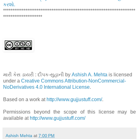
કરશો.
***********************************************************************
*********************
મારી કેસ ડાયરી : દીપક-સુહાની by
Ashish A. Mehta
is licensed
under a
Creative Commons Attribution-NonCommercial-
NoDerivatives 4.0 International License
.
Based on a work at
http://www.gujjustuff.com/
.
Permissions beyond the scope of this license may be
available at
http://www.gujjustuff.com/
Ashish Mehta
at
7:00 PM