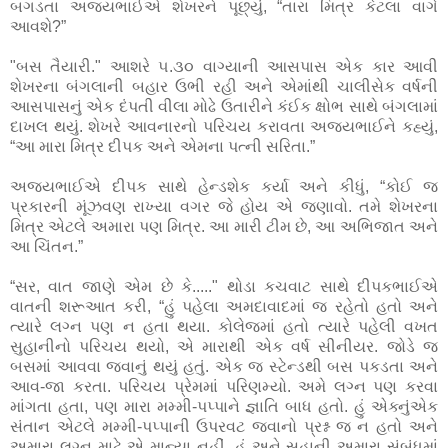
બગડતા અજયભાઈએ શેખરને પૂછ્યું, “તારા મિત્ર કેટલા વાગે
આવશે?”
"બસ તૈયારી." આશરે ૫.૩૦ વાગ્યાની આસપાસ એક કાર આવી
શેખરના બંગલાની બહાર ઉભી રહી અને એમાંથી ચાલીસેક વર્ષની
આસપાસનું એક દંપતી વીલા મોઢે ઉતારીને કંઈક ક્ષોભ સાથે બંગલામાં
દાખલ થયું. શેખરે આવનારનો પરિચય કરાવતા અજયભાઈને કહ્યું,
“આ મારા મિત્ર દીપક અને એમના પત્ની સરિતા.”
અજયભાઈએ દીપક સાથે હેન્ડશેક કર્યા અને કીધું, “કોઈ જ
પ્રકારની મૂંઝવણ રાખ્યા વગર જે હોય એ જણાવો. તમે શેખરના
મિત્ર એટલે અમારા પણ મિત્ર. આ મારી ટીમ છે, આ અભિજાત અને
આ ચિંતન.”
“સર, વાત જાણે એમ છે કે....." થોડા કચવાટ સાથે દીપકભાઈએ
વાતની શરૂઆત કરી, “હું પહેલા અમદાવાદમાં જ રહેતો હતો અને
ત્યારે લગ્ન પણ ન હતા થયા. કોલેજમાં હતો ત્યારે પહેલી વખત
સુહાનીનો પરિચય થયો, એ મારાથી એક વર્ષ સીનીયર. જોડે જ
બસમાં આવવા જવાનું થયું હતું. એક જ સ્ટેન્ડથી બસ પકડતા અને
આવ-જા કરતા. પરિચય પ્રેમમાં પરિણમ્યો. અમે લગ્ન પણ કરવા
માંગતા હતા, પણ મારા મમ્મી-પપ્પાને જ્ઞાતિ બાધ હતો. હું એક્નુંએક
સંતાન એટલે મમ્મી-પપ્પાની ઉપરવટ જવાનો પ્રશ્ન જ ન હતો અને
અમારા લગ્ન માટે એ માન્યા નહીં. હું અને સુહાની અમારા સંબંધમાં