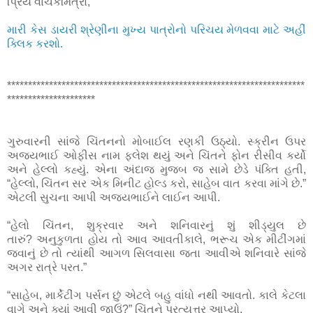
પ્રિય વાંચકમિત્રો,
મારી કેસ ડાયરી શ્રેણીના મુખ્ય પાત્રોનો પરિચય મેળવવા માટે અહીં
ક્લિક કરશો.
***********************************************************************
*********************
ગુરુવારની સાંજે ચિંતનનો મોબાઈલ રણકી ઉઠ્યો. સ્ક્રીન ઉપર
અજયભાઈ ઓફીસ નામ ફ્લેશ થયું અને ચિંતને ફોન રીસીવ કર્યો
અને હેલ્લો કહ્યું. એના અંદાજ મુજબ જ સામે છેડે પંક્તિ હતી,
“હેલ્લો, ચિંતન સર એક મિનીટ હોલ્ડ કરો, સાહેબ વાત કરવા માંગે છે.”
એટલી સુચના આપી અજયભાઈને લાઈન આપી.
“હેલો ચિંતન, શુક્રવાર અને શનિવારનું શું શીડ્યુલ છે
તારું?
અનુકુળતા હોય તો આવ આવતીકાલે, ભરૂચ એક મીટીંગમાં
જવાનું છે તો ત્યાંથી આગળ સિલવાસા જતા આવીએ શનિવારે સાંજે
અગર રાત્રે પરત.”
“સાહેબ, માર્કેટીંગ પર્સન છું એટલે બહુ વાંધો નથી આવતો. કાલે કેટલા
વાગે અને ક્યાં આવી જાઉં?” ચિંતને પ્રત્યુત્તર આપ્યો.