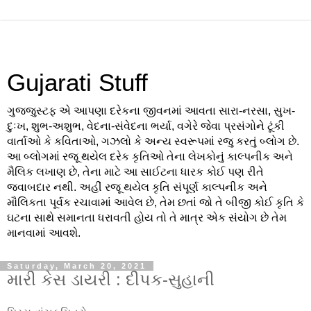
Gujarati Stuff
ગુજજુસ્ટફ એ આપણા દરેકના જીવનમાં આવતા સારા-નરસા, સુખ-
દુઃખ, શુભ-અશુભ, વેદના-સંવેદના ભર્યા, વગેરે જેવા પ્રસંગોને ટૂંકી
વાર્તાઓ કે કવિતાઓ, ગઝલો કે અન્ય સ્વરૂપમાં રજુ કરતું બ્લોગ છે.
આ બ્લોગમાં રજૂ થયેલ દરેક કૃતિઓ તેના લેખકોનું કાલ્પનીક અને
મૈલિક લખાણ છે, તેના માટે આ સાઈટના ધારક કોઈ પણ રીતે
જવાબદાર નથી. અહીં રજૂ થયેલ કૃતિ સંપૂર્ણ કાલ્પનીક અને
મૌલિકતા પૂર્વક રચાવામાં આવેલ છે, તેમ છતાં જો તે બીજી કોઈ કૃતિ કે
ઘટના સાથે સમાનતા ધરાવતી હોય તો તે માત્ર એક સંયોગ છે તેમ
માનવામાં આવશે.
Saturday, March 20, 2021
મારી કેસ ડાયરી : દીપક-સુહાની