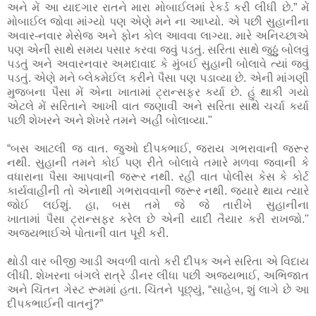
અને મેં આ યાદગાર રાતને મારા મોબાઈલમાં રેકર્ડ કરી લીધી છે.” મેં
મોબાઈલ જોવા માંગ્યો પણ એણે મને ના આપ્યો. એ પછી સુહાનીના
અવાર-નવાર મેસેજ અને ફોન કોલ આવવા લાગ્યા. મારે અનિચ્છાએ
પણ એની સાથે સમય પસાર કરવા જવું પડતું. સરિતા સાથે જુઠ્ઠું બોલવું
પડતું અને અવારનવાર અમદાવાદ કે મુંબઈ સુહાની બોલાવે ત્યાં જવું
પડતું. એણે મને બ્લેકમેઈલ કરીને પૈસા પણ પડાવ્યા છે. એની માંગણી
મુજબના પૈસા મેં એના ખાતામાં ટ્રાન્સફર કર્યા છે. હું થાકી ગયો
એટલે મેં સરિતાને આખી વાત જણાવી અને સરિતા સાથે ચર્ચા કર્યા
પછી શેખરને અને શેખરે તમને અહીં બોલાવ્યા."
“બસ આટલી જ વાત. જુઓ દીપકભાઈ, જરાય ગભરાવાની જરૂર
નથી. સુહાની તમને કોઈ પણ રીતે બોલાવે તમારે મળવા જવાની કે
વધારાના પૈસા આપવાની જરૂર નથી. રહી વાત પોલીસ કેસ કે કોર્ટ
કાર્યવાહીની તો એનાથી ગભરાવવાની જરૂર નથી. જયારે થાય ત્યારે
જોઈ લઈશું. હા, બસ તમે જે જે તારીખે સુહાનીના
ખાતામાં
પૈસા ટ્રાન્સફર કરેલ છે એની યાદી તૈયાર કરી રાખજો."
અજયભાઈએ પોતાની વાત પૂરી કરી.
થોડી વાર બીજી આડી અવળી વાતો કરી દીપક અને સરિતા એ વિદાય
લીધી. શેખરના બંગલે રાત્રે ડીનર લીધા પછી અજયભાઈ, અભિજાત
અને ચિંતન ગેસ્ટ રૂમમાં હતા. ચિંતને પૂછ્યું, “સાહેબ, શું લાગે છે આ
દીપકભાઈની વાતનું?”