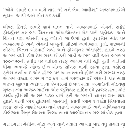
"ઓકે. સવારે ૬.૦૦ વાગે તારા ઘરે તને લેવા આવીશ.” અજયભાઈએ
સૂચના આપી અને ફોન કટ કર્યો.
બીજા દિવસે સવારે શાર્પ ૬.૦૦ વાગે અજયભાઈ એમની સફેદ
ફોર્ચ્યુનર કર લઇ ચિંતનના એપાર્ટમેન્ટના ગેટ પાસે પહોંચ્યા અને
ચિંતન પણ એમની રાહ જોઇને જ ઉભો હતો. ડ્રાઈવર સીટ પર
અજયભાઈ અને એમની બાજુની સીટમાં અભીજાત હતો. પાછળની
સીટમાં ચિંતન ગોઠવાઈ ગયો અને ફોર્ચ્યુનર એક્ષપ્રેસ હાઇવે તરફ
આગળ વધી. ટોલ ટેક્ષ ભરપાઈ કરી ગાડી આગળ વધી અને લગભગ
૧૦૦-૧૨૦ની સ્પીડ પર વડોદરા તરફ આગળ વધી રહી હતી. ગાડીમાં
ધીમા અવાજે ઓલ્ડ ઈઝ ગોલ્ડ સોંગસ વાગી રહ્યા હતા. વડોદરા
ક્રોસ કર્યા બાદ એક હોટલ પર ચા-નાસ્તાનો હોલ્ટ કરી ભરૂચ તરફ
આગળ વધ્યા. લગભગ ૧૦.૪૫ વાગે અજયભાઈ એમની કાર સાથે
ભરૂચ જીલ્લા અદાલતના કેમ્પસમાં દાખલ થયા. અગાઉની ગોઠવણ
મુજબ ત્યાં અજયભાઈના એક જુનિયર હાર્દિક દવે હાજર હતા. કોર્ટ
કાર્યવાહીમાંથી આશરે ૧.૩૦ વાગે ફરી આગળની યાત્રા શરૂ થઇ.
હાઇવે પરની એક હોટલમાં જમવાનું પતાવી આગળ વધ્યા સિલવાસા
તરફ. સાંજે
આશરે ૫.૦૦ વાગે કાફલો અજયભાઈ અને અભિજાતના
કોલેજના મિત્ર શેખરના સિલવાસાના આલીશાન બંગલામાં બેઠા હતા.
ગરમાગરમ મેથીના ગોટા અને ચાને ન્યાય આપ્યા બાદ વધુ સમય ના