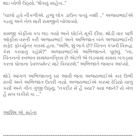
થઇ બોલી ઉઠ્યો, “થેંક્યું સાહેબ..”
“ચાલો હવે નીકળીએ. હજુ લોક ડાઉન પત્યું નથી ..” અજયભાઈએ
કહ્યું અને બેલ મારી રામજીને બોલાવ્યો.
રામજી કોફીના કપ લઇ ગયો અને ધોઈને મૂકી દીધા. થોડી વાર પછી
ઓફીસ વસ્તી કરી અજયભાઈ અને અભિજાત બંને અજયભાઈની
સફેદ ફોર્ચ્યુનર કારમાં હતા. “અભિ, શું લાગે છે? ચિંતન કંપની વિરુદ્ધ
કેસ કરવાનું કહેશે?” અજયભાઈએ અભિજાતને પૂછ્યું. “ના,
ચિંતનનો સ્વભાવ સમાધાનપ્રિય છે એટલે એ લડવામાં સમય બગડ્યા
કરતા પોતાના ડેવલપમેન્ટ માટે વિચારશે.” અભિજાતે જવાબ આપ્યો.
થોડે આગળ અભિજાતનું ઘર આવી જતા અજયભાઈએ કાર ઉભી
રાખી અને અભિજાત ઉતરી ગયો. અજયભાઈએ કારમાં રેડિયો ચાલુ
કર્યો અને ગીત ગુંજી ઉઠ્યું. “તકદીર મેં હૈ ક્યા? ક્યા જાને? યે ખેલ
હૈ સબ લકીરો કા ...”
આશિષ એ. મહેતા