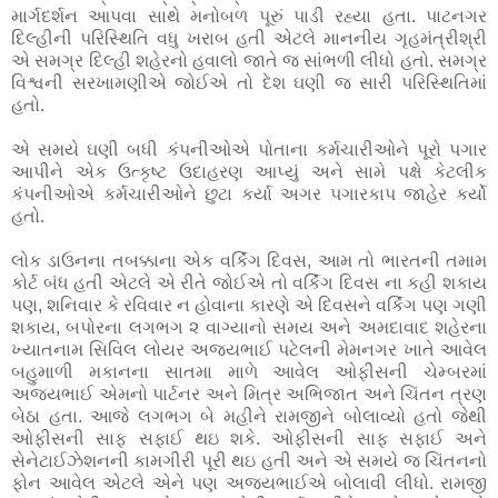
માર્ગદર્શન આપવા સાથે મનોબળ પૂરું પાડી રહ્યા હતા. પાટનગર
દિલ્હીની પરિસ્થિતિ વધુ ખરાબ હતી એટલે માનનીય ગૃહમંત્રીશ્રી
એ સમગ્ર દિલ્હી શહેરનો હવાલો જાતે જ સાંભળી લીધો હતો. સમગ્ર
વિશ્વની સરખામણીએ જોઈએ તો દેશ ઘણી જ સારી પરિસ્થિતિમાં
હતો.
એ સમયે ઘણી બધી કંપનીઓએ પોતાના કર્મચારીઓને પૂરો પગાર
આપીને એક ઉત્કૃષ્ટ ઉદાહરણ આપ્યું અને સામે પક્ષે કેટલીક
કંપનીઓએ કર્મચારીઓને છુટા કર્યા અગર પગારકાપ જાહેર કર્યો
હતો.
લોક ડાઉનના તબક્કાના એક વર્કિંગ દિવસ, આમ તો ભારતની તમામ
કોર્ટ બંધ હતી એટલે એ રીતે જોઈએ તો વર્કિંગ દિવસ ના કહી શકાય
પણ, શનિવાર કે રવિવાર ન હોવાના કારણે એ દિવસને વર્કિંગ પણ ગણી
શકાય, બપોરના લગભગ ૨ વાગ્યાનો સમય અને અમદાવાદ શહેરના
ખ્યાતનામ સિવિલ લોયર અજયભાઈ પટેલની મેમનગર ખાતે આવેલ
બહુમાળી મકાનના સાતમા માળે આવેલ ઓફીસની ચેમ્બરમાં
અજયભાઈ એમનો પાર્ટનર અને મિત્ર અભિજાત અને ચિંતન ત્રણ
બેઠા હતા. આજે લગભગ બે મહીને રામજીને બોલાવ્યો હતો જેથી
ઓફીસની સાફ સફાઈ થઇ શકે. ઓફીસની સાફ સફાઈ અને
સેનેટાઈઝેશનની કામગીરી પૂરી થઇ હતી અને એ સમયે જ ચિંતનનો
ફોન આવેલ એટલે એને પણ અજયભાઈએ બોલાવી લીધો. રામજી