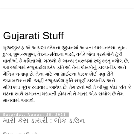
Gujarati Stuff
ગુજજુસ્ટફ એ આપણા દરેકના જીવનમાં આવતા સારા-નરસા, સુખ-
દુઃખ, શુભ-અશુભ, વેદના-સંવેદના ભર્યા, વગેરે જેવા પ્રસંગોને ટૂંકી
વાર્તાઓ કે કવિતાઓ, ગઝલો કે અન્ય સ્વરૂપમાં રજુ કરતું બ્લોગ છે.
આ બ્લોગમાં રજૂ થયેલ દરેક કૃતિઓ તેના લેખકોનું કાલ્પનીક અને
મૈલિક લખાણ છે, તેના માટે આ સાઈટના ધારક કોઈ પણ રીતે
જવાબદાર નથી. અહીં રજૂ થયેલ કૃતિ સંપૂર્ણ કાલ્પનીક અને
મૌલિકતા પૂર્વક રચાવામાં આવેલ છે, તેમ છતાં જો તે બીજી કોઈ કૃતિ કે
ઘટના સાથે સમાનતા ધરાવતી હોય તો તે માત્ર એક સંયોગ છે તેમ
માનવામાં આવશે.
Saturday, August 28, 2021
મારી કેસ ડાયરી : લોક ડાઉન