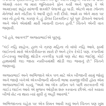
એમણે તરત જ મારા જુનિયરને ફોન કર્યો અને પૂછ્યું કે એ
અમદાવાદ શહેર સાંભળી શકશે? પેલાએ હા પાડી. એટલે મારા ઝોનલ
મેનેજરે મને નોટીસ પે આપી છૂટો કરી દીધો. આમે ય એને મારા પર
ખાર તો હતો જ. કારણ કે, હું ડીલર ડિસ્કાઉન્ટ પૂરે પૂરું ડીલરને આપતો
અને એને એમાંથી મારી ખાવાની દાનત હતી.” ચિંતને એની વાત
જણાવી.
“તો હવે, આગળ?” અજયભાઈએ પૂછ્યું.
“કંઈ નહિ સાહેબ, હાલ બે ત્રણ મહિના તો વાંધો નહિ આવે, ફાર્મા
લાઈનનો મારો એક્પીરીયન્સ સારો છે અને ટ્રેક રેકોર્ડ પણ. કંપનીમાં
ઈન્ટરવ્યુ આપીશું. થોડીક તકલીફ પડશે પણ સેટ થઇ જઈશું. કોઈ
હાથમાંથી લઇ જાય નસીબમાંથી થોડી લઇ જવાનું છે.” ચિંતને
જણાવ્યું.
અજયભાઈ અને અભિજાતે એક પળ
માટે એક બીજાની સામું જોયું
અને જાણે બંનેએ એકબીજની મૌનની ભાષા સમજી લીધી હોય એમ
અજયભાઈએ કહ્યું, “અમે આ લોક ડાઉન પતે પછી સરકારની જે
ગાઈડ લાઈન આવે એ મુજબ ઓફીસ શરુ કરવાના છીએ. તારે ક્યાય
બીજે સેટ ના થાય ત્યાં સુધી તું અહીં આવજે.”
અભિજાતના ચહેરા પર એક સ્મિત આવી ગયું અને ચિંતન પણ ખુશ