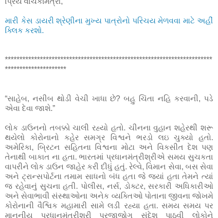
પ્રિય વાંચકમિત્રો,
મારી કેસ ડાયરી શ્રેણીના મુખ્ય પાત્રોનો પરિચય મેળવવા માટે અહીં
ક્લિક કરશો.
***********************************************************************
*********************
“સાહેબ, નસીબ થોડી વેચી ખાધા છે? બહુ ચિંતા નહિ કરવાની, પડે
એવા દેવા જાશે.”
લોક ડાઉનનો તબક્કો ચાલી રહ્યો હતો. ચીનના વુહાન શહેરથી શરૂ
થયેલો કોરોનાનો કહેર સમગ્ર વિશ્વને ભરડો લઇ ચુક્યો હતો.
અમેરિકા, બ્રિટન સહિતના વિશ્વના મોટા અને વિકસીત દેશ પણ
તેનાથી બાકાત ના હતા. ભારતમાં પ્રધાનમંત્રીશ્રીએ સમય સુચકતા
વાપરીને લોક ડાઉન જાહેર કરી દીધું હતું. રેલ્વે, વિમાન સેવા, બસ સેવા
અને ટ્રાન્સપોર્ટના તમામ સાધનો બંધ હતા જે જ્યાં હતા તેમને ત્યાં
જ રહેવાનું સુચના હતી. પોલીસ, નર્સ, ડોક્ટર, સરકારી અધિકારીઓ
અને સેવાભાવી સંસ્થાઓના અનેક વ્યક્તિઓ પોતાના જીવના જોખમે
કોરોનાની વૈશ્વિક મહામારી સામે લડી રહ્યા હતા. સમય સમય પર
માનનીય પ્રધાનમંત્રીશ્રી પ્રજાજોગ સંદેશ પાઠવી લોકોને