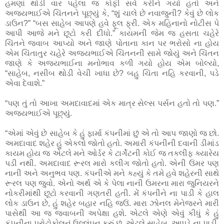
હમણાં થોડી વાર પહેલા જ કોફી સર્વ કરીને ગયો હતો અને
અજયભાઈએ ચિંતનને પૂછ્યું કે, “શું ચાલે છે નવાજુની? કેવું છે લોક
ડાઉન?” “બસ સાહેબ આપણે હવે ફૂલ ફ્રી. એક મહિનાનો નોટીસ પે
આપી આજે મને છૂટો કરી દીધો.” કાયમની જેમ જ હસતા ચહેરે
ચિંતને જવાબ આપ્યો અને જાણે પોતાના કાન પર ભરોસો ના હોય
એમ ચિંતાતુર ચહેરે અજયભાઈએ ચિંતનની સામે જોયું અને ચિંતન
જાણે કે અજયભાઈના મનોભાવ કળી ગયો હોય એમ બોલ્યો,
“સાહેબ, નસીબ થોડી વેચી ખાધા છે? બહુ ચિંતા નહિ કરવાની, પડે
એવા દેવાશે.”
“પણ તું તો આખા અમદાવાદમાં એક માત્ર સેલ્સ પર્સન હતો તો પણ.”
અજયભાઈએ પૂછ્યું.
“એમાં એવું છે સાહેબ કે હું ફાર્મા કંપનીમાં છું એ તો આપ જાણો જ છો.
અમદાવાદ શહેર હું એકલો જોતો હતો. અમારી કંપનીની દવાની ડીમાંડ
કાયમ હોય જ એટલે મને ઓર્ડર કે ટાર્ગેટની કોઈ જ તકલીફ ક્યારેય
પડી નથી. અમદાવાદ રૂરલ મારો કલીગ જોતો હતો. એની ઉંમર પણ
નાની અને અનુભવ પણ. કંપનીએ મને કહ્યું કે તમે હવે શહેરની સાથે
રૂરલ પણ જુવો. એનો અર્થ એ કે પેલા નાની ઉમરના મારા જુનિયરને
નોકરીમાંથી છૂટો કરવાની ગણતરી હતી. મેં કંપનીને ના પાડી કે હાલ
લોક ડાઉન છે, હું શહેર બહાર નહિ જઉં. મારા ઝોનલ મેનેજરને મારી
પાસેથી આ જ જવાબની અપેક્ષા હશે. એટલે એણે એવું કીધું કે હું
કંપનીના પ્રોટોકોલનું ઉલ્લંઘન કરું છું. એટલે સાહેબ, આપડે ના પાડી.