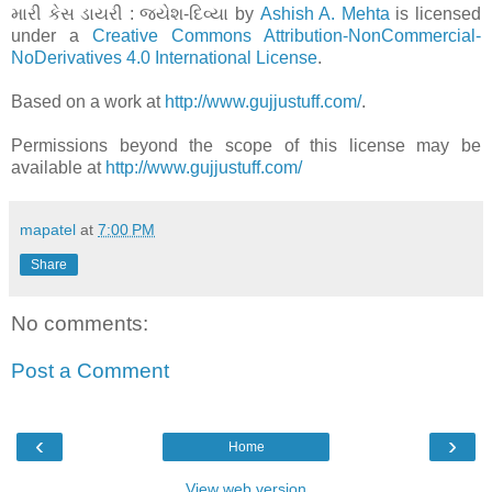
મારી કેસ ડાયરી : જયેશ-દિવ્યા
by
Ashish A. Mehta
is licensed
under a
Creative Commons Attribution-NonCommercial-
NoDerivatives 4.0 International License
.
Based on a work at
http://www.gujjustuff.com/
.
Permissions beyond the scope of this license may be
available at
http://www.gujjustuff.com/
mapatel
at
7:00 PM
Share
No comments:
Post a Comment
‹
›
Home
View web version