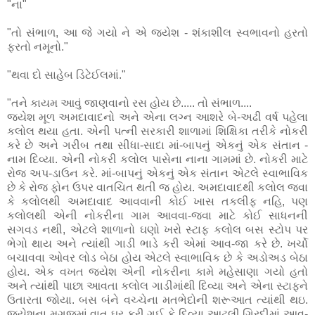
"ના"
"તો સંભાળ, આ જે ગયો ને એ જયેશ - શંકાશીલ સ્વભાવનો હરતો
ફરતો નમૂનો."
"થવા દો સાહેબ ડિટેઈલમાં."
"તને કાયમ આવું જાણવાનો રસ હોય છે..... તો સંભાળ....
જયેશ મૂળ અમદાવાદનો અને એના લગ્ન આશરે બે-અઢી વર્ષ પહેલા
કલોલ થયા હતા. એની પત્ની સરકારી શાળામાં શિક્ષિકા તરીકે નોકરી
કરે છે અને ગરીબ તથા સીધા-સાદા માં-બાપનું એકનું એક સંતાન -
નામ દિવ્યા. એની નોકરી કલોલ પાસેના નાના ગામમાં છે. નોકરી માટે
રોજ અપ-ડાઉન કરે. માં-બાપનું એકનું એક સંતાન એટલે સ્વાભાવિક
છે કે રોજ ફોન ઉપર વાતચિત થતી જ હોય. અમદાવાદથી કલોલ જવા
કે કલોલથી અમદાવાદ આવવાની કોઈ ખાસ તકલીફ નહિ, પણ
કલોલથી એની નોકરીના ગામ આવવા-જવા માટે કોઈ સાધનની
સગવડ નથી, એટલે શાળાનો ઘણો ખરો સ્ટાફ કલોલ બસ સ્ટોપ પર
ભેગો થાય અને ત્યાંથી ગાડી ભાડે કરી એમાં આવ-જા કરે છે. ખર્ચો
બચાવવા ઓવર લોડ બેઠા હોય એટલે સ્વાભાવિક છે કે અડોઅડ બેઠા
હોય. એક વખત જયેશ એની નોકરીના કામે મહેસાણા ગયો હતો
અને ત્યાંથી પાછા આવતા કલોલ ગાડીમાંથી દિવ્યા અને એના સ્ટાફને
ઉતારતા જોયા. બસ બંને વચ્ચેના મતભેદોની શરૂઆત ત્યાંથી થઇ.
જયેશના મગજમાં વાત ઘર કરી ગઈ કે દિવ્યા આટલી ગિરદીમાં આવ-