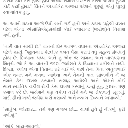
કે તમે કોઈ કેસ હાર્યા હોવ અથવા તમારી ગણતરી કરતા અલગ હુકમ
કોર્ટે કર્યો હોય." ચિંતને એડવોકેટ અજય પટેલને પૂછ્યું. એનું પૂછવું
સ્વાભાવિક હતું.
આ આખી ઘટના આજે ઉંધી બની ગઈ હતી અને કદાચ પહેલી વખત
પટેલ એન્ડ એસોસિએટ્સમાંથી કોઈ ક્લાયન્ટ (જયેશ)ને નિરાશા
મળી હતી.
"તારી વાત સાચી છે." વાતનો દોર આગળ વધારતા એડવોકેટ અજય
પટેલે કહ્યું, "જીવનમાં કેટલીક વખત પૈસા કરતાં વધુ મહત્વ સંબંધનું
હોય છે. દિવ્યાના પપ્પા અને હું એક જ ગામના અને બાળપણના
મિત્રો. જો કે આ વાતની જાણ જયેશને કે દિવ્યાના વકીલને નથી.
દિવ્યા, કલોલ એના પિતાના ઘરે ગઈ એ પછી તેના પિતા અતુલભાઈ
એક વખત મને મળવા આવેલા અને તેમની વાત સાંભળીને મેં જ
તેમને કેસ દાખલ કરવાની સલાહ આપેલી અને એમને કોઈ
સારા સ્થાનિક વકીલ રોકી કેસ દાખલ કરવાનું કહ્યું હતું. કુદરત પણ
કમાલ કરે છે, જયેશને પણ વકીલ તરીકે મને જ રોકાવાનું સૂઝ્યું,
મારી ફીનો ખર્ચો જયેશ પાસે કરાવ્યો અને ન્યાય દિવ્યાને અપાવ્યો."
"સાહેબ, જોરદાર.... તમે પણ ગજબ છો.... ચાલો હવે હું નીકળું, ફરી
મળીશું."
"ઓકે. બાય-આવજે."