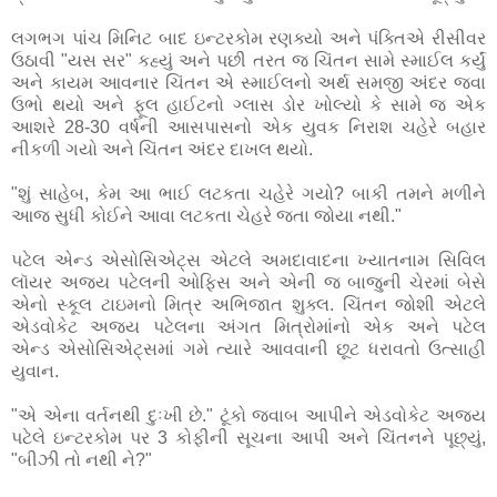
લગભગ પાંચ મિનિટ બાદ ઇન્ટરકોમ રણક્યો અને પંક્તિએ રીસીવર
ઉઠાવી "યસ સર" કહ્યું અને પછી તરત જ ચિંતન સામે સ્માઈલ કર્યું
અને કાયમ આવનાર ચિંતન એ સ્માઈલનો અર્થ સમજી અંદર જવા
ઉભો થયો અને ફૂલ હાઈટનો ગ્લાસ ડોર ખોલ્યો કે સામે જ એક
આશરે 28-30 વર્ષની આસપાસનો એક યુવક નિરાશ ચહેરે બહાર
નીકળી ગયો અને ચિંતન અંદર દાખલ થયો.
"શું સાહેબ, કેમ આ ભાઈ લટકતા ચહેરે ગયો? બાકી તમને મળીને
આજ સુધી કોઈને આવા લટકતા ચેહરે જતા જોયા નથી."
પટેલ એન્ડ એસોસિએટ્સ એટલે અમદાવાદના ખ્યાતનામ સિવિલ
લૉયર અજય પટેલની ઓફિસ અને એની જ બાજુની ચેરમાં બેસે
એનો સ્કૂલ ટાઇમનો મિત્ર અભિજાત શુક્લ. ચિંતન જોશી એટલે
એડવોકેટ અજય પટેલના અંગત મિત્રોમાંનો એક અને પટેલ
એન્ડ એસોસિએટ્સમાં ગમે ત્યારે આવવાની છૂટ ધરાવતો ઉત્સાહી
યુવાન.
"એ એના વર્તનથી દુઃખી છે." ટૂંકો જવાબ આપીને એડવોકેટ અજય
પટેલે ઇન્ટરકોમ પર 3 કોફીની સૂચના આપી અને ચિંતનને પૂછ્યું,
"બીઝી તો નથી ને?"