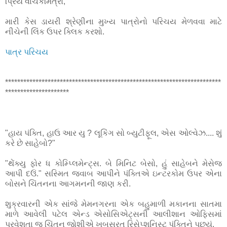
પ્રિય વાંચકમિત્રો,
મારી કેસ ડાયરી શ્રેણીના મુખ્ય પાત્રોનો પરિચય મેળવવા માટે
નીચેની લિંક ઉપર ક્લિક કરશો.
પાત્ર પરિચય
***********************************************************************
*********************
"હાય પંક્તિ, હાઉ આર યુ ? લૂકિંગ સો બ્યુટીફૂલ, એસ ઓલ્વેઝ.... શું
કરે છે સાહેબો?"
"થેંક્યુ ફોર ધ કોમ્પ્લિમેન્ટ્સ. બે મિનિટ બેસો, હું સાહેબને મેસેજ
આપી દઉં." સસ્મિત જવાબ આપીને પંક્તિએ ઇન્ટરકોમ ઉપર એના
બોસને ચિંતનના આગમનની જાણ કરી.
શુક્રવારની એક સાંજે મેમનગરના એક બહુમાળી મકાનના સાતમા
માળે આવેલી પટેલ એન્ડ એસોસિએટ્સની આલીશાન ઓફિસમાં
પ્રવેશતા જ ચિંતન જોશીએ ખુબસુરત રિસેપ્શનિસ્ટ પંક્તિને પૂછ્યું.