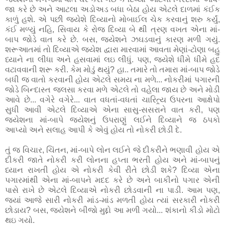
જા કરે છે અને આટલા અડોઅડ બધા બેઠા હોય એટલે દાળમાં કંઈક
કાળું હશે. એ પછી જયેશે દિવ્યાનો મોબાઈલ ચેક કરવાનું શરુ કર્યું,
કંઈ મળ્યું નહિ, સિવાય કે રોજ દિવ્યા બે થી ત્રણ વખત એના માં-
બાપ જોડે વાત કરે છે. બસ, જયેશને ઝઘડવાનું કારણ મળી ગયું.
શરૂઆતમાં તો દિવ્યાએ જયેશ દ્વારા મારવામાં આવતા મેણાં-ટોણા બહુ
ધ્યાને ના લીધા અને હસવામાં લઇ લીધું. પણ, જયેશે ધીમે ધીમે હદ
વટાવવાની શરૂ કરી. કેમ મોડું થયું? હા.. તમારે તો તમારા માં-બાપ જોડે
બધી જ વાતો કરવાની હોય એટલે સમય ના મળે... નોકરીમાં પગારની
જોડે બિન્દાસ્ત જલસા કરવા મળે એટલે તો વહેલા જાય છે અને મોડી
આવે છે... વગેરે વગેરે... વાત વધતાં-વધતાં ચારિત્ર્ય ઉપરના આક્ષેપો
સુધી આવી એટલે દિવ્યાએ એના સાસુ-સસરાને વાત કરી, પણ
જયેશના માં-બાપે જયેશનું ઉપરાણું લઈને દિવ્યાને જ ઠપકો
આપ્યો અને સલાહ આપી કે એવું હોય તો નોકરી છોડી દે.
તું જ વિચાર, ચિંતન, માં-બાપે લોન લઈને જે દીકરીને ભણાવી હોય એ
દીકરી જાતે નોકરી કરી લોનના હપ્તા ભરતી હોય અને માં-બાપનું
ધ્યાન રાખતી હોય એ નોકરી કેવી રીતે છોડી શકે? દિવ્યા એના
પગારમાંથી એના માં-બાપને મદદ કરે છે અને બાકીનો પગાર એની
પાસે રાખે છે એટલે દિવ્યાએ નોકરી છોડવાની ના પાડી. આમ પણ,
જ્યાં આજે સારી નોકરી માંડ-માંડ મળતી હોય ત્યાં સરકારી નોકરી
છોડાય? બસ, જયેશને બીજો મુદ્દો આ મળી ગયો... શંકાનો કીડો મોટો
થઇ ગયો.