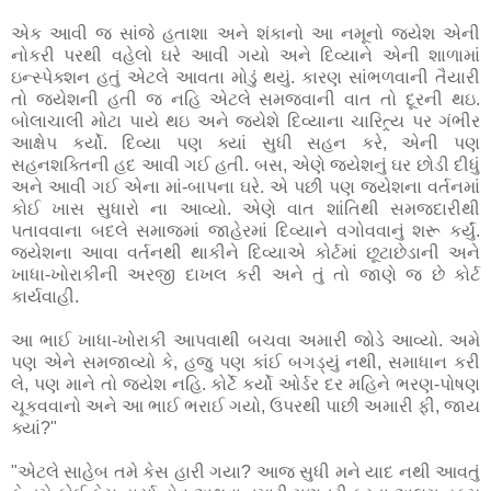
એક આવી જ સાંજે હતાશા અને શંકાનો આ નમૂનો જયેશ એની
નોકરી પરથી વહેલો ઘરે આવી ગયો અને દિવ્યાને એની શાળામાં
ઇન્સ્પેક્શન હતું એટલે આવતા મોડું થયું. કારણ સાંભળવાની તૈયારી
તો જયેશની હતી જ નહિ એટલે સમજવાની વાત તો દૂરની થઇ.
બોલાચાલી મોટા પાયે થઇ અને જયેશે દિવ્યાના ચારિત્ર્ય પર ગંભીર
આક્ષેપ કર્યો. દિવ્યા પણ ક્યાં સુધી સહન કરે, એની પણ
સહનશક્તિની હદ આવી ગઈ હતી. બસ, એણે જયેશનું ઘર છોડી દીધું
અને આવી ગઈ એના માં-બાપના ઘરે. એ પછી પણ જયેશના વર્તનમાં
કોઈ ખાસ સુધારો ના આવ્યો. એણે વાત શાંતિથી સમજ્દારીથી
પતાવવાના બદલે સમાજમાં જાહેરમાં દિવ્યાને વગોવવાનું શરૂ કર્યું.
જયેશના આવા વર્તનથી થાકીને દિવ્યાએ કોર્ટમાં છૂટાછેડાની અને
ખાધા-ખોરાકીની અરજી દાખલ કરી અને તું તો જાણે જ છે કોર્ટ
કાર્યવાહી.
આ ભાઈ ખાધા-ખોરાકી આપવાથી બચવા અમારી જોડે આવ્યો. અમે
પણ એને સમજાવ્યો કે, હજુ પણ કાંઈ બગડ્યું નથી, સમાધાન કરી
લે, પણ માને તો જયેશ નહિ. કોર્ટે કર્યો ઓર્ડર દર મહિને ભરણ-પોષણ
ચૂકવવાનો અને આ ભાઈ ભરાઈ ગયો, ઉપરથી પાછી અમારી ફી, જાય
ક્યાં?"
"એટલે સાહેબ તમે કેસ હારી ગયા? આજ સુધી મને યાદ નથી આવતું