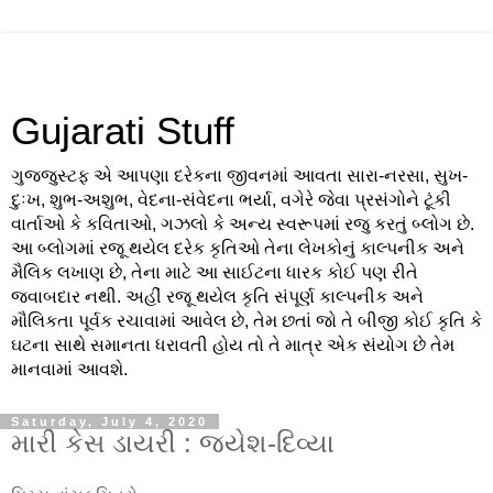
Gujarati Stuff
ગુજજુસ્ટફ એ આપણા દરેકના જીવનમાં આવતા સારા-નરસા, સુખ-
દુઃખ, શુભ-અશુભ, વેદના-સંવેદના ભર્યા, વગેરે જેવા પ્રસંગોને ટૂંકી
વાર્તાઓ કે કવિતાઓ, ગઝલો કે અન્ય સ્વરૂપમાં રજુ કરતું બ્લોગ છે.
આ બ્લોગમાં રજૂ થયેલ દરેક કૃતિઓ તેના લેખકોનું કાલ્પનીક અને
મૈલિક લખાણ છે, તેના માટે આ સાઈટના ધારક કોઈ પણ રીતે
જવાબદાર નથી. અહીં રજૂ થયેલ કૃતિ સંપૂર્ણ કાલ્પનીક અને
મૌલિકતા પૂર્વક રચાવામાં આવેલ છે, તેમ છતાં જો તે બીજી કોઈ કૃતિ કે
ઘટના સાથે સમાનતા ધરાવતી હોય તો તે માત્ર એક સંયોગ છે તેમ
માનવામાં આવશે.
Saturday, July 4, 2020
મારી કેસ ડાયરી : જયેશ-દિવ્યા