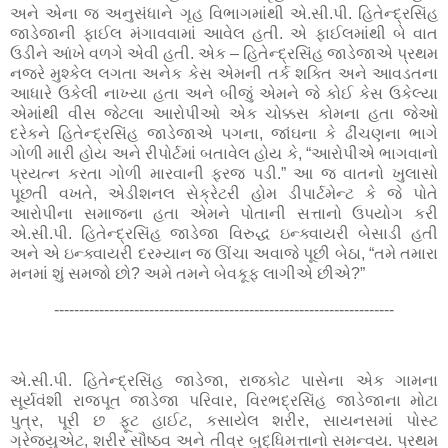
અને એના જ અનુસંધાને ગૃહ વિભાગમાંથી એ.સી.પી. હિતેન્દ્રસિંહ
જાડેજાની ફાઈલ મંગાવવામાં આવેલ હતી. એ ફાઈલમાંથી બે વાત
ઉડીને આંખે વળગે એવી હતી. એક – હિતેન્દ્રસિંહ જાડેજાએ પ્રથમ
નજરે મુશ્કેલ લગતા અનેક કેસ એમની તર્ક શક્તિ અને આવડતના
આધારે ઉકેલી નાખ્યા હતા અને બીજું એમને જે કોઈ કેસ ઉકેલ્યા
એમાંથી વીસ જેટલા આરોપીઓ એક ચોક્કસ કોમના હતા જેઓ
દરેકને હિતેન્દ્રસિંહ જાડેજાએ પગ
ના, જાંઘના કે ઢીંચણના ભાગે
ગોળી મારી હોય અને રીપોર્ટમાં બતાવેલ હોય કે, “આરોપીએ ભાગવાનો
પ્રયત્ન કરતા ગોળી મારવાની ફરજ પડી.” આ જ વાતનો ખુલાસો
પૂછતી વખતે, એડીશનલ સેક્રેટરી હોમ ડીપાર્ટમેન્ટ કે જે પોતે
આરોપીના સમાજના હતા એમને પોતાની સત્તાનો ઉપયોગ કરી
એ.સી.પી. હિતેન્દ્રસિંહ જાડેજા વિરુદ્ધ ઇન્ક્વાયરી બેસાડી હતી
અને એ ઇન્ક્વાયરી દરમ્યાન જ ઊંચા અવાજે પૂછી બેઠા, “તમે તમારા
મનમાં શું સમજો છો? અમે તમને બેવકૂફ લાગીએ છીએ?”
--------------------------------------------------------------------
એ.સી.પી. હિતેન્દ્રસિંહ જાડેજા, રાજકોટ પાસેના એક ગામના
સૂર્યવંશી રાજપૂત જાડેજા પરિવાર, વિરભદ્રસિંહ જાડેજાના મોટા
પુત્ર, પૂરી છ ફૂટ હાઈટ, કસાયેલ શરીર, સાયનસમાં પોસ્ટ
ગ્રેજ્યુએટ, શરીર સૌષ્ઠવ અને તીવ્ર બુદ્ધિમત્તાનો સમન્વય. પ્રથમ