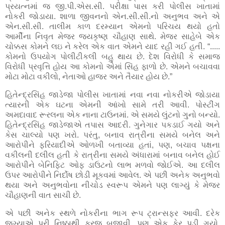
પ્રયત્નમાં જ જી.પી.એસ.સી. પરીક્ષા પાસ કરી પોલીસ ખાતામાં
નોકરી જોડાયા. શાળા જીવનનો એન.સી.સી.નો અનુભવ અને એ
એન.સી.સી. તાલીમ કાળ દરમ્યાન એમનો પરિચય થયો હતો
આર્મીના નિવૃત મેજર જયકૃષ્ણ ચૌહાણ સાથે. મેજર સાહેબે એક
ચોક્કસ કોમને લઇ ને કરેલ એક વાત એમને યાદ રહી ગઈ હતી. “.....
કોમનો ઉપયોગ પોલીટીકલી બહુ થાય છે. દેશ વિરોધી કે સમાજ
વિરોધી પ્રવૃત્તિ હોય આ કોમનો એમાં સિંહ ફાળો છે. એમને બચાવવા
મોટા મોટા વકીલો, નેતાઓ હાજર અને તૈયાર હોય છે.”
હિતેન્દ્રસિંહ જાડેજા પોલીસ ખાતામાં નવા નવા નોકરીએ જોડાયા
ત્યારની એક ઘટના એમની આંખો સામે તરી આવી. પોસ્ટીંગ
અમદાવાદ રૂરલના એક નાના ટાઉનમાં. એ સમયે લુંટનો ગુનો બન્યો.
હિતેન્દ્રસિંહ જાડેજાએ તપાસ આદરી. ગુનેગાર પકડાઈ ગયો અને
કેસ ચાલ્યો પણ ખરો. પરંતુ, બનાવ રાત્રીના સમયે બનેલ અને
આરોપીને ફરિયાદીએ ઓળખી બતાવ્યા હતાં, પણ, બચાવ પક્ષના
વકીલની દલીલ હતી કે રાત્રીના સમયે અંધારામાં બનાવ બનેલ હોઈ
આરોપીને બેનિફિટ ઓફ ડાઉટનો લાભ મળવો જોઈએ. આ દલીલ
ઉપર આરોપીને નિર્દોષ છોડી મૂકવમાં આવેલ. એ પછી અનેક અનુભવો
થયા અને અનુભવોના નીચોડ સ્વરૂપ એમને પણ લાગ્યું કે મેજર
ચૌહાણની વાત સાચી છે.
એ પછી અનેક સ્થળે નોકરીના ભાગ રૂપ ટ્રાન્સફર આવી. દરેક
જગ્યાએ પૂરી નિષ્ઠાથી ફરજ બજાવી, પણ એક ફેર પડી ગયો.