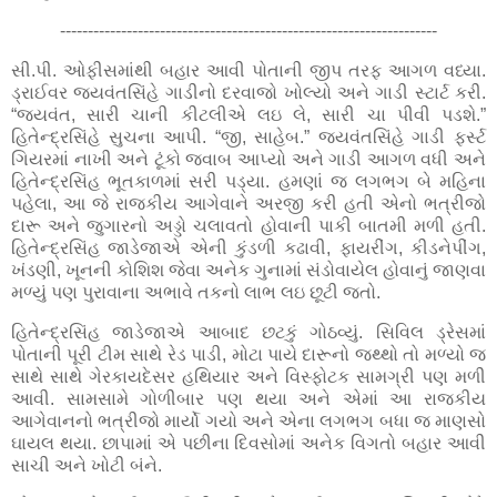
--------------------------------------------------------------------
સી.પી. ઓફીસમાંથી બહાર આવી પોતાની જીપ તરફ આગળ વધ્યા.
ડ્રાઈવર જયવંતસિંહે ગાડીનો દરવાજો ખોલ્યો અને ગાડી સ્ટાર્ટ કરી.
“જયવંત, સારી ચાની કીટલીએ લઇ લે, સારી ચા પીવી પડશે.”
હિતેન્દ્રસિંહે સુચના આપી. “જી, સાહેબ.” જયવંતસિંહે ગાડી ફર્સ્ટ
ગિયરમાં નાખી અને ટૂંકો જવાબ આપ્યો અને ગાડી આગળ વધી અને
હિતેન્દ્રસિંહ ભૂતકાળમાં સરી પડ્યા. હમણાં જ લગભગ બે મહિના
પહેલા, આ જે રાજકીય આગેવાને અરજી કરી હતી એનો ભત્રીજો
દારૂ અને જુગારનો અડ્ડો ચલાવતો હોવાની પાકી બાતમી મળી હતી.
હિતેન્દ્રસિંહ જાડેજાએ એની કુંડળી કઢાવી, ફાયરીંગ, કીડનેપીંગ,
ખંડણી, ખૂનની કોશિશ જેવા અનેક ગુનામાં સંડોવાયેલ હોવાનું જાણવા
મળ્યું પણ પુરાવાના અભાવે તકનો લાભ લઇ છૂટી જતો.
હિતેન્દ્રસિંહ જાડેજાએ આબાદ છટકું ગોઠવ્યું. સિવિલ ડ્રેસમાં
પોતાની પૂરી ટીમ સાથે રેડ પાડી, મોટા પાયે દારૂનો જથ્થો તો મળ્યો જ
સાથે સાથે ગેરકાયદેસર હથિયાર અને વિસ્ફોટક સામગ્રી પણ મળી
આવી. સામસામે ગોળીબાર પણ થયા અને એમાં આ રાજકીય
આગેવાનનો ભત્રીજો માર્યો ગયો અને એના લગભગ બધા જ માણસો
ઘાયલ થયા. છાપામાં એ પછીના દિવસોમાં અનેક વિગતો બહાર આવી
સાચી અને ખોટી બંને.