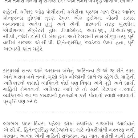
“તમે તમારા મનમાં શું સમજો છો? અમે તમને બેવકૂફ લાગીએ છીએ?”
શહેરની કમિશ્નર ઓફ પોલીસની કચેરીના પ્રથમ માળ ઉપર આવેલ
કોન્ફરન્સ હોલમાં ત્રણ ટેબલ એક હરોળમાં ગોઠવી ડાયસ
બનાવવામાં આવેલ હતું અને એની પાછળની તરફ ખુરશીમાં
એડીશનલ સેક્રેટરી હોમ ડીપાર્ટમેન્ટ, આઈ.જી., ડી.આઈ.જી.,
સી.પી., જોઈન્ટ સી.પી. બેઠા હતા અને ટેબલની સામે બીજી તરફ પૂરી
વર્દીમાં સજ્જ એ.સી.પી. હિતેન્દ્રસિંહ જાડેજા ઉભા હતા, પૂરી
અદબથી, શાંત ચહેરે.
--------------------------------------------------------------------
સંસારમાં સત્ય અને અસત્ય બંનેનું અસ્તિત્વ છે એ જ રીતે સારા
અને ખરાબ બંને તત્વો, ગુણો એક બીજાની સાથે જ રહેલ છે. માહિતી
અધિકારનો કાયદો વ્યક્તિને કોઈ પણ વિષય અંગે પૂરી અને સાચી
માહિતી મેળવવાનો અધિકાર આપે છે તો સામે કેટલાક તકવાદી
વ્યક્તિઓ આ જ કાયદાનો દુરુપયોગ કરી પોતાનો સ્વાર્થ સાધવાની
પ્રવૃત્તિ પણ કરે છે.
--------------------------------------------------------------------
લગભગ પંદર દિવસ પહેલા એક સ્થાનિક રાજકીય આગેવાને
એ.સી.પી. હિતેન્દ્રસિંહ જાડેજાને શા માટે નોકરીમાંથી બરતરફ નથી
કરવામાં આવ્યા એની માહિતી રાજ્યના ગૃહ ખાતા પાસેથી માંગી હતી