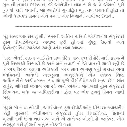
ગુનાની તપાસ દરમ્યાન, જે આરોપીના નામ સામે આવે એમની પૂરી
કુંડળી કાઢી લેવાની. જો આરોપી ગુનાહિત ભૂતકાળ ધરાવતો હોય તો
એની ધરપકડ સમયે એને પગમાં એક નિશાની આપી જ દેવાની.
--------------------------------------------------------------------
“યુ મસ્ટ આન્સર ટૂ મી.” રૂમની શાંતિને ચીરતો એડીશનલ સેક્રેટરી
હોમ ડીપાર્ટમેન્ટનો અવાજ ફરી હોલમાં ગુંજી ઉઠ્યો અને
હિતેન્દ્રસિંહ જાડેજા જાણે વર્તમાનમાં આવ્યા.
“સર, એવરી ટાઇમ આઈ હેવ સબમીટેડ માય ફૂલ રીપોર્ટ. મારી ફરજ મેં
પૂરી નિષ્ઠાથી નિભાવી છે અને મને નવાઈ તો એ વાતની લાગી રહી છે
કે એક ઉચ્ચ કક્ષાના અધિકારી, એક સાવ અભણ કહી શકાય એવા
વ્યક્તિની આવેલી અરજીના અનુસંધાને એક કર્તવ્ય નિષ્ઠ
અધિકારીને અર્થ વગરના સવાલો પૂછી ડીમોટીવેટ કરી રહ્યા છે.”
શાંત
ચહેરે, શાંતિથી જવાબ આપ્યો અને એમના જવાબથી હોમ સેક્રેટરી
સિવાયના બધા જ અધિકારીના ચહેરા પર એક હળવું સ્મિત આવી
ગયું.
“યુ મે ગો નાવ. સી.પી., આઈ વોન્ટ ફૂલ રીપોર્ટ ઓફ ધીસ ઇન્ક્વાયરી.”
કહી ગુસ્સમાં એડીશનલ સેક્રેટરી હોમ ડીપાર્ટમેન્ટ, પોતાની
ખુરશીમાંથી ઉભા થઇ ગયા અને એ સાથે જ એ.સી.પી. જાડેજા એક
સેલ્યુટ કરી હોલની બહાર નીકળી ગયા.