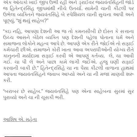
એક આંચકો ખાઈ જીપ ઉભી રહી અને ડ્રાઈવર જયવંતસિંહની જોડે
જ હિતેન્દ્રસિંહ જીપમાંથી નીચે ઉતર્યા. સામેની ચાની કીટલી પર
ઉભેલા વ્યક્તિને જયવંતસિંહે બે સ્પેશિયલ ચાની સુચના આપી અને
પૂછ્યું, “શું થયું સાહેબ?”
“કઇ નહિ, આપણા દેશની આ જ તો કમનસીબી છે દોસ્ત કે સત્તાના
ઉચ્ચ આસને બેઠેલ વ્યક્તિ પણ દેશની પહેલા પોતાના ધર્મ અને
સમાજના લોકોને મહત્વ આપે છે. આપણે એક રીતે જોઈએ તો સફાઈ
કર્મચારી છીએ. સમાજને કોરી ખાતા આવા અપરાધીઓની યોગ્ય રીતે
કાનુનની મર્યાદામા સફાઈ કરવી એ આપણું કર્તવ્ય.
લે, ચા આવી
ગઈ. ચા પી લે અને પાછા કામે લાગી જઈએ. હજુ ઘણી સફાઈ
કરવાની બાકી છે.” હિતેન્દ્રસિંહે ચા ના પૈસા કીટલી વાળાના હાથમાં
આપતા જયવંતસિંહને જવાબ આપ્યો અને ચા ની મજા માણવી શરૂ
કરી.
“બરાબર છે સાહેબ.” જયવંતસિંહે પણ એના સાહેબના સુરમાં સુર
પુરાવ્યો અને ચા ની ચૂસકી ભરી.
આશિષ એ. મહેતા