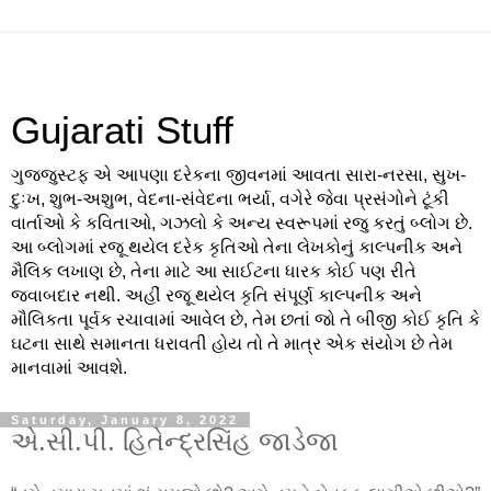
Gujarati Stuff
ગુજજુસ્ટફ એ આપણા દરેકના જીવનમાં આવતા સારા-નરસા, સુખ-
દુઃખ, શુભ-અશુભ, વેદના-સંવેદના ભર્યા, વગેરે જેવા પ્રસંગોને ટૂંકી
વાર્તાઓ કે કવિતાઓ, ગઝલો કે અન્ય સ્વરૂપમાં રજુ કરતું બ્લોગ છે.
આ બ્લોગમાં રજૂ થયેલ દરેક કૃતિઓ તેના લેખકોનું કાલ્પનીક અને
મૈલિક લખાણ છે, તેના માટે આ સાઈટના ધારક કોઈ પણ રીતે
જવાબદાર નથી. અહીં રજૂ થયેલ કૃતિ સંપૂર્ણ કાલ્પનીક અને
મૌલિકતા પૂર્વક રચાવામાં આવેલ છે, તેમ છતાં જો તે બીજી કોઈ કૃતિ કે
ઘટના સાથે સમાનતા ધરાવતી હોય તો તે માત્ર એક સંયોગ છે તેમ
માનવામાં આવશે.
Saturday, January 8, 2022
એ.સી.પી. હિતેન્દ્રસિંહ જાડેજા