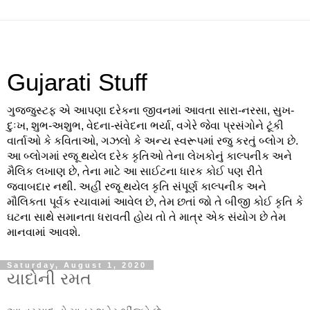
Gujarati Stuff
ગુજજુસ્ટફ એ આપણા દરેકના જીવનમાં આવતા સારા-નરસા, સુખ-
દુઃખ, શુભ-અશુભ, વેદના-સંવેદના ભર્યા, વગેરે જેવા પ્રસંગોને ટૂંકી
વાર્તાઓ કે કવિતાઓ, ગઝલો કે અન્ય સ્વરૂપમાં રજુ કરતું બ્લોગ છે.
આ બ્લોગમાં રજૂ થયેલ દરેક કૃતિઓ તેના લેખકોનું કાલ્પનીક અને
મૈલિક લખાણ છે, તેના માટે આ સાઈટના ધારક કોઈ પણ રીતે
જવાબદાર નથી. અહીં રજૂ થયેલ કૃતિ સંપૂર્ણ કાલ્પનીક અને
મૌલિકતા પૂર્વક રચાવામાં આવેલ છે, તેમ છતાં જો તે બીજી કોઈ કૃતિ કે
ઘટના સાથે સમાનતા ધરાવતી હોય તો તે માત્ર એક સંયોગ છે તેમ
માનવામાં આવશે.
Saturday, August 1, 2020
યાદોની રમત